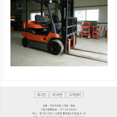
로그인
PC버젼
고객센터
상호 : 대인리프트 | 대표 : 윤송
사업자등록번호 : 737-03-00307
주소 : 경기도 이천시 신둔면 황무로230번길 6-19