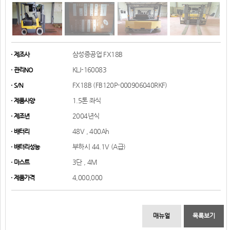
삼성증공업 FX18B
제조사
KLJ-160083
관리NO
FX18B (FB120P-000906040RKF)
S/N
1.5톤 좌식
제품사양
2004년식
제조년
48V , 400Ah
배터리
부하시 44.1V (A급)
배터리성능
3단 , 4M
마스트
4,000,000
제품가격
매뉴얼
목록보기