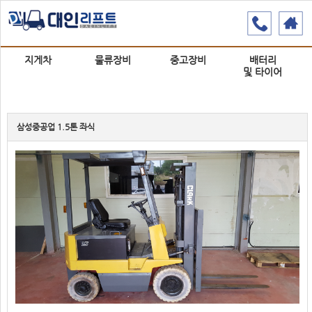
지게차
물류장비
중고장비
배터리
및 타이어
삼성중공업 1.5톤 좌식