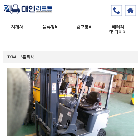
지게차
물류장비
중고장비
배터리
및 타이어
TCM 1.5톤 좌식