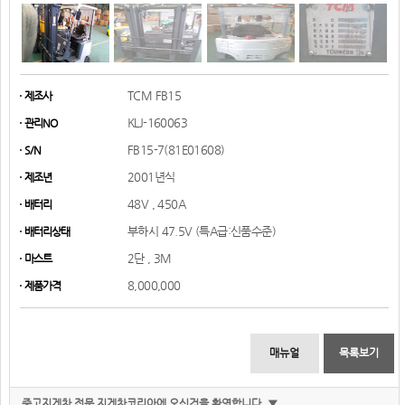
TCM FB15
제조사
KLJ-160063
관리NO
FB15-7(81E01608)
S/N
2001년식
제조년
48V , 450A
배터리
부하시 47.5V (특A급:신품수준)
배터리상태
2단 , 3M
마스트
8,000,000
제품가격
매뉴얼
목록보기
중고지게차 전문 지게차코리아에 오신것을 환영합니다. ▼