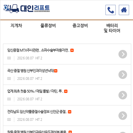
지게차
물류장비
중고장비
배터리
및 타이어
임신중절 MTX주사관련.. 소파수술부작용자연..
00
2026.08.07
HIT 2
곡산 중절 병원 산부인과미성년낙­태
00
2026.08.07
HIT 2
업계 최초 첫충 50% / 매일 돌발 / 마틴, 루..
00
2026.08.07
HIT 2
전라남도 임신약물중절수술정보 신안군 중절..
00
2026.08.07
HIT 2
창동 중절 병원 산부인과유산유도제성분 복용..