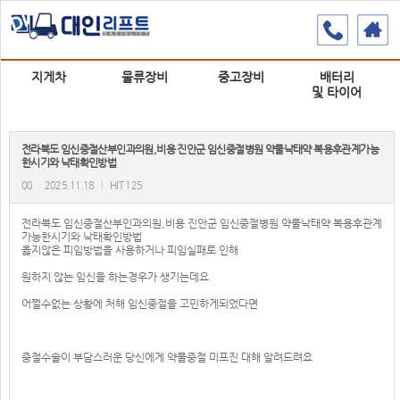
지게차
물류장비
중고장비
배터리
및 타이어
전라북도 임신중절산부인과의원,비용 진안군 임신중절병원 약물낙태약 복용후관계가능
한시기와 낙태확인방법
00
2025.11.18
|
HIT 125
전라북도 임신중절산부인과의원,비용 진안군 임신중절병원 약물낙태약 복용후관계
가능한시기와 낙태확인방법
옳지않은 피임방법을 사용하거나 피임실패로 인해
원하지 않는 임신을 하는경우가 생기는데요
어쩔수없는 상황에 처해 임신중절을 고민하게되었다면
중절수술이 부담스러운 당신에게 약물중절 미프진 대해 알려드려요