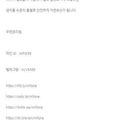
생리통 수준의 출혈로 안전하게 자연유산이 됩니다.
우먼온리원
라인 ID : MFG99
텔레그램 : ALVM89
https://litt.ly/mfone
https://solo.to/mfone
https://linktr.ee/mifone
https://lit.link/en/mfone