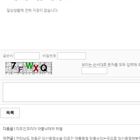
일상생활에 전혀 지장이 없습니다.
글쓴이
비밀번호
보이는 순서대로 문자를 모두 입력해 
목록
다음글 |
미프진코리아 약물낙­태약 하혈
이전글 |
전라남도 장흥군 임신중절수술 미프진 약물중절 믿을수있는곳으로 임신중절약부