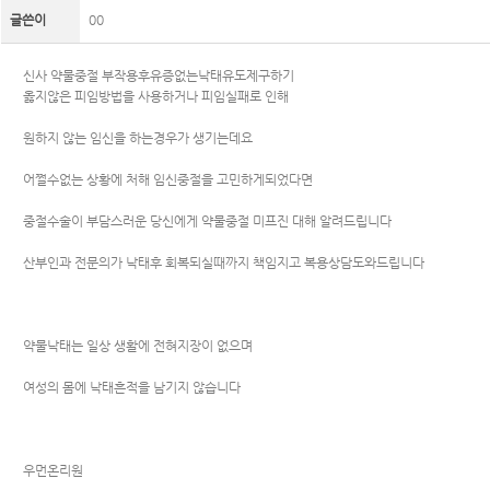
글쓴이
00
신사 약물중절 부작용후유증없는낙태유도제구하기
옳지않은 피임방법을 사용하거나 피임실패로 인해
원하지 않는 임신을 하는경우가 생기는데요
어쩔수없는 상황에 처해 임신중절을 고민하게되었다면
중절수술이 부담스러운 당신에게 약물중절 미프진 대해 알려드립니다
산부인과 전문의가 낙태후 회복되실때까지 책임지고 복용상담도와드립니다
약물낙태는 일상 생활에 전혀지장이 없으며
여성의 몸에 낙태흔적을 남기지 않습니다
우먼온리원