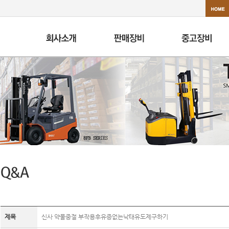
제목
신사 약물중절 부작용후유증없는낙태유도제구하기