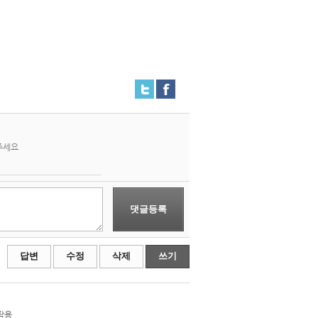
주세요
댓글등록
답변
수정
삭제
쓰기
작용