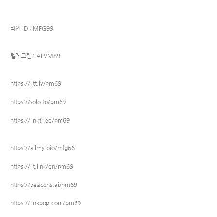
라인 ID : MFG99
텔레그램 : ALVM89
https://litt.ly/pm69
https://solo.to/pm69
https://linktr.ee/pm69
https://allmy.bio/mfg66
https://lit.link/en/pm69
https://beacons.ai/pm69
https://linkpop.com/pm69