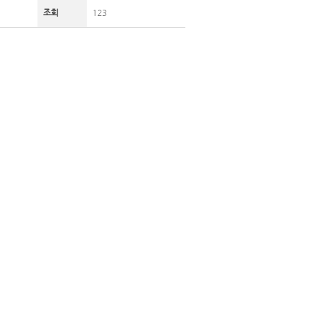
조회
123