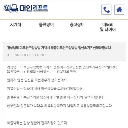
지게차
물류장비
중고장비
배터리
및 타이어
경상남도 미프진구입방법 거제시 정품미프진구입방법 임신초기유산약약물낙태
00
2025.08.11
|
HIT 203
경상남도 미프진구입방법 거제시 정품미프진구입방법 임신초기유산약약물낙태
옳지않은 피임방법을 사용하거나 피임실패로 인해
원하지 않는 임신을 하는경우가 생기는데요
어쩔수없는 상황에 처해 임신중절을 고민하게되었다면
중절수술이 부담스러운 당신에게 약물중절 미프진 대해 알려드립니다
산부인과 전문의가 낙태후 회복되실때까지 책임지고 복용상담도와드립니다
약물낙태는 일상 생활에 전혀지장이 없으며