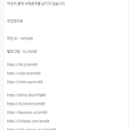
여성의 몸에 낙태흔적을 남기지 않습니다
우먼온리원
라인 ID : MFG99
텔레그램 : ALVM89
https://litt.ly/pm69
https://solo.to/pm69
https://linktr.ee/pm69
https://allmy.bio/mfg66
https://lit.link/en/pm69
https://beacons.ai/pm69
https://linkpop.com/pm69
https://link.inpock.co.kr/pm69