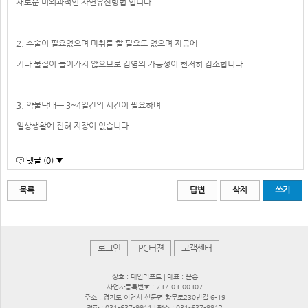
새로운 비외과적인 자연유산방법 입니다
2. 수술이 필요없으며 마취를 할 필요도 없으며 자궁에
기타 물질이 들어가지 않으므로 감염의 가능성이 현저히 감소합니다
3. 약물낙태는 3~4일간의 시간이 필요하며
일상생활에 전혀 지장이 없습니다.
댓글 (0) ▼
목록
답변
삭제
쓰기
로그인
PC버젼
고객센터
상호 : 대인리프트 | 대표 : 윤송
사업자등록번호 : 737-03-00307
주소 : 경기도 이천시 신둔면 황무로230번길 6-19
전화 : 031-637-9911 | 팩스 : 031-637-9912